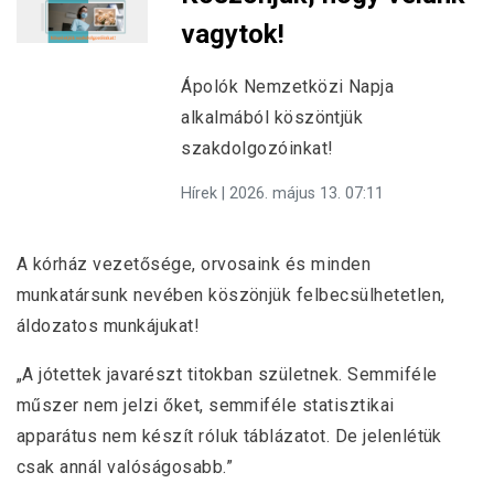
vagytok!
Ápolók Nemzetközi Napja
alkalmából köszöntjük
szakdolgozóinkat!
Hírek | 2026. május 13. 07:11
A kórház vezetősége, orvosaink és minden
munkatársunk nevében köszönjük felbecsülhetetlen,
áldozatos munkájukat!
„A jótettek javarészt titokban születnek. Semmiféle
műszer nem jelzi őket, semmiféle statisztikai
apparátus nem készít róluk táblázatot. De jelenlétük
csak annál valóságosabb.”