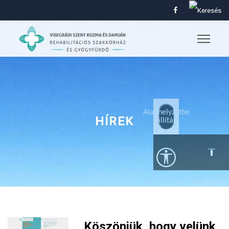
Alaphelyzetbe
HÍREK
állítás
Köszönjük, hogy velünk