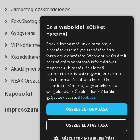
Járóbeteg szakrendelések
Fekvőbeteg osztályok
Ez a weboldal sütiket
Gyógytorna
használ
Cookie-kat használunk a tartalom, a
VIP kórtermek
hirdetések személyre szabására és a
forgalom elemzésére. Webhelyünk Ön általi
Közadatkereső
használatára vonatkozó információkat
megosztjuk hirdetési és elemző
Akadálymentesítési nyilatkozat
partnereinkkel is, akik egyesíthetik azokat
más információkkal, amelyeket Ön
NEAK Országos Várólista Lekérdező
biztosított számukra, vagy amelyeket a
szolgáltatásaik Ön általi használatából
Kapcsolat
gyűjtöttek össze.
Bővebben
Impresszum
ÖSSZES ELFOGADÁSA
ÖSSZES ELUTASÍTÁSA
RÉSZLETEK MEGJELENÍTÉSE