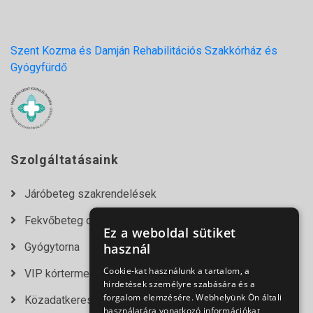
Szent Kozma és Damján Rehabilitációs Szakkórház és
Gyógyfürdő
Szolgáltatásaink
Járóbeteg szakrendelések
Fekvőbeteg osztályok
Ez a weboldal sütiket
Gyógytorna
használ
Cookie-kat használunk a tartalom, a
VIP kórtermek
hirdetések személyre szabására és a
forgalom elemzésére. Webhelyünk Ön általi
Közadatkereső
használatára vonatkozó információkat