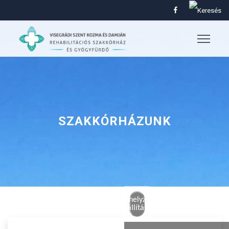
SZAKKÓRHÁZUNK
Alaphelyzetbe
állítás