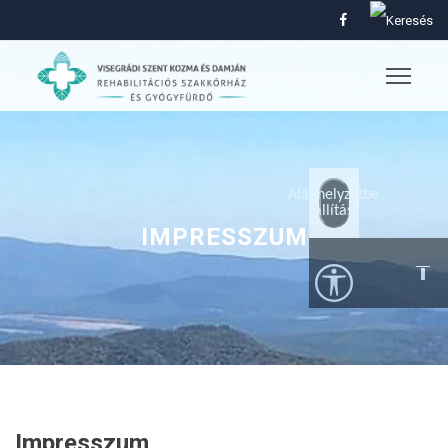
Alaphelyzetbe
állítás
IMPRESSZUM
Impresszum