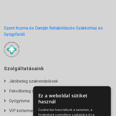
Szent Kozma és Damján Rehabilitációs Szakkórház és
Gyógyfürdő
Szolgáltatásaink
Járóbeteg szakrendelések
Fekvőbeteg osztályok
Ez a weboldal sütiket
Gyógytorna
használ
Cookie-kat használunk a tartalom, a
VIP kórtermek
hirdetések személyre szabására és a