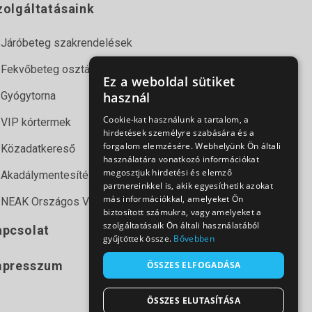
zolgáltatásaink
Járóbeteg szakrendelések
Fekvőbeteg osztályok
Ez a weboldal sütiket
Gyógytorna
használ
Cookie-kat használunk a tartalom, a
VIP kórtermek
hirdetések személyre szabására és a
forgalom elemzésére. Webhelyünk Ön általi
Közadatkereső
használatára vonatkozó információkat
megosztjuk hirdetési és elemző
Akadálymentesítési nyilatkozat
partnereinkkel is, akik egyesíthetik azokat
más információkkal, amelyeket Ön
NEAK Országos Várólista Lekérdező
biztosított számukra, vagy amelyeket a
szolgáltatásaik Ön általi használatából
apcsolat
gyűjtöttek össze.
Bővebben
mpresszum
ÖSSZES ELFOGADÁSA
ÖSSZES ELUTASÍTÁSA