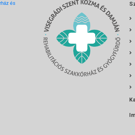
rház és
S
K
I