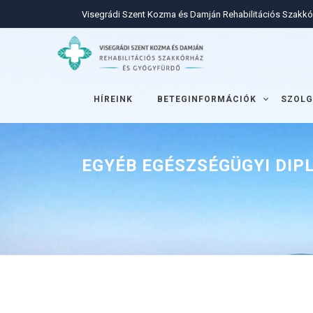
Visegrádi Szent Kozma és Damján Rehabilitációs Szakk
HÍREINK
BETEGINFORMÁCIÓK
SZOLG
EGYÉB EGÉSZSÉGÜGYI DI