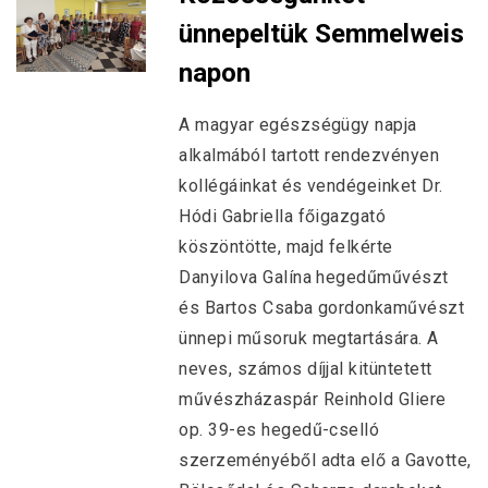
ünnepeltük Semmelweis
napon
A magyar egészségügy napja
alkalmából tartott rendezvényen
kollégáinkat és vendégeinket Dr.
Hódi Gabriella főigazgató
köszöntötte, majd felkérte
Danyilova Galína hegedűművészt
és Bartos Csaba gordonkaművészt
ünnepi műsoruk megtartására. A
neves, számos díjjal kitüntetett
művészházaspár Reinhold Gliere
op. 39-es hegedű-cselló
szerzeményéből adta elő a Gavotte,