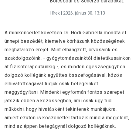
Bölcsődal és Scherzo darabokat.
Hírek | 2026. június 30. 13:13
A minikoncertet követően Dr. Hódi Gabriella mondta el
ünnepi beszédét, kiemelve kórházunk közösségének
meghatározó erejét. Mint elhangzott, orvosaink és
szakdolgozóink, - gyógytornászainktól dietetikusainkon
át fizikoterapeutáinkig -, és minden egészségügyben
dolgozó kollégánk együttes összefogásával, közös
elhivatottságával tudjuk csak betegeinket
meggyógyítani. Mindenki egyformán fontos szerepet
játszik ebben a közösségben, ami csak úgy tud
működni, hogy hivatásként tekintenek munkájukra,
amiért ezúton is köszönettel tartozik mind a megjelent,
mind az éppen betegágynál dolgozó kollégáknak.