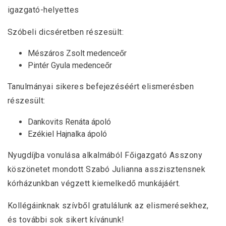
igazgató-helyettes
Szóbeli dicséretben részesült:
Mészáros Zsolt medenceőr
Pintér Gyula medenceőr
Tanulmányai sikeres befejezéséért elismerésben
részesült:
Dankovits Renáta ápoló
Ezékiel Hajnalka ápoló
Nyugdíjba vonulása alkalmából Főigazgató Asszony
köszönetet mondott Szabó Julianna asszisztensnek
kórházunkban végzett kiemelkedő munkájáért.
Kollégáinknak szívből gratulálunk az elismerésekhez,
és további sok sikert kívánunk!