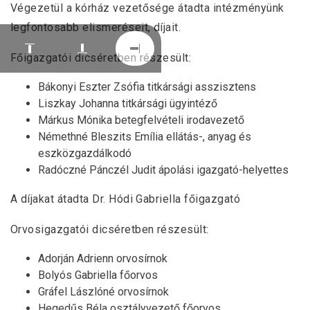
Végezetül a kórház vezetősége átadta intézményünk
legfontosabb elismeréseit, díjait.
Főigazgatói dicséretben részesült:
Bákonyi Eszter Zsófia titkársági asszisztens
Liszkay Johanna titkársági ügyintéző
Márkus Mónika betegfelvételi irodavezető
Némethné Bleszits Emília ellátás-, anyag és
eszközgazdálkodó
Radóczné Pánczél Judit ápolási igazgató-helyettes
A díjakat átadta Dr. Hódi Gabriella főigazgató
Orvosigazgatói dicséretben részesült:
Adorján Adrienn orvosírnok
Bolyós Gabriella főorvos
Gráfel Lászlóné orvosírnok
Hegedűs Béla osztályvezető főorvos