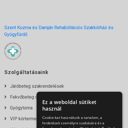
Szent Kozma és Damján Rehabilitációs Szakkórház és
Gyógyfürdő
Szolgáltatásaink
Járóbeteg szakrendelések
Fekvőbeteg osztályok
Ez a weboldal sütiket
Gyógytorna
használ
Cookie-kat használunk a tartalom, a
VIP kórtermek
hirdetések személyre szabására és a