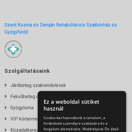
Szent Kozma és Damján Rehabilitációs Szakkórház és
Gyógyfürdő
Szolgáltatásaink
Járóbeteg szakrendelések
Fekvőbeteg osztályok
Ez a weboldal sütiket
Gyógytorna
használ
Cookie-kat használunk a tartalom, a
VIP kórtermek
hirdetések személyre szabására és a
forgalom elemzésére. Webhelyünk Ön általi
Közadatkereső