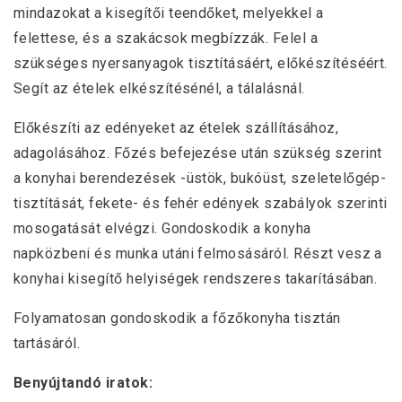
mindazokat a kisegítői teendőket, melyekkel a
felettese, és a szakácsok megbízzák. Felel a
szükséges nyersanyagok tisztításáért, előkészítéséért.
Segít az ételek elkészítésénél, a tálalásnál.
Előkészíti az edényeket az ételek szállításához,
adagolásához. Főzés befejezése után szükség szerint
a konyhai berendezések -üstök, bukóüst, szeletelőgép-
tisztítását, fekete- és fehér edények szabályok szerinti
mosogatását elvégzi. Gondoskodik a konyha
napközbeni és munka utáni felmosásáról. Részt vesz a
konyhai kisegítő helyiségek rendszeres takarításában.
Folyamatosan gondoskodik a főzőkonyha tisztán
tartásáról.
Benyújtandó iratok: