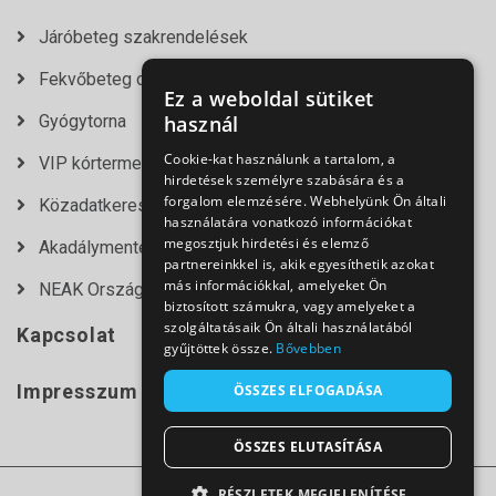
Járóbeteg szakrendelések
Fekvőbeteg osztályok
Ez a weboldal sütiket
Gyógytorna
használ
Cookie-kat használunk a tartalom, a
VIP kórtermek
hirdetések személyre szabására és a
forgalom elemzésére. Webhelyünk Ön általi
Közadatkereső
használatára vonatkozó információkat
megosztjuk hirdetési és elemző
Akadálymentesítési nyilatkozat
partnereinkkel is, akik egyesíthetik azokat
más információkkal, amelyeket Ön
NEAK Országos Várólista Lekérdező
biztosított számukra, vagy amelyeket a
szolgáltatásaik Ön általi használatából
Kapcsolat
gyűjtöttek össze.
Bővebben
Impresszum
ÖSSZES ELFOGADÁSA
ÖSSZES ELUTASÍTÁSA
RÉSZLETEK MEGJELENÍTÉSE