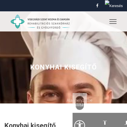
KONYHAI KISEGÍTŐ
Alaphelyzetbe
állítás
Konyhai kisegítő