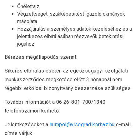
Önéletrajz
Végzettséget, szakképesítést igazoló okmányok
másolata
Hozzájárulás a személyes adatok kezeléséhez és a
jelentkezés elbírálásában részvevők betekintési
jogához
Bérezés megállapodás szerint.
Sikeres elbírálás esetén az egészségügyi szolgálati
munkaszerződés megkötése előtt 3 hónapnál nem
régebbi erkölcsi bizonyítvány beszerzése szükséges.
További információt a 06 26-801-700/1340
telefonszámon kérhető.
Jelentkezéseket a
humpol@visegradikorhaz.hu
e-mail
címre várjuk.