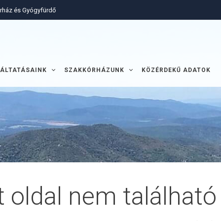
órház és Gyógyfürdő
ÁLTATÁSAINK
SZAKKÓRHÁZUNK
KÖZÉRDEKŰ ADATOK
t oldal nem található