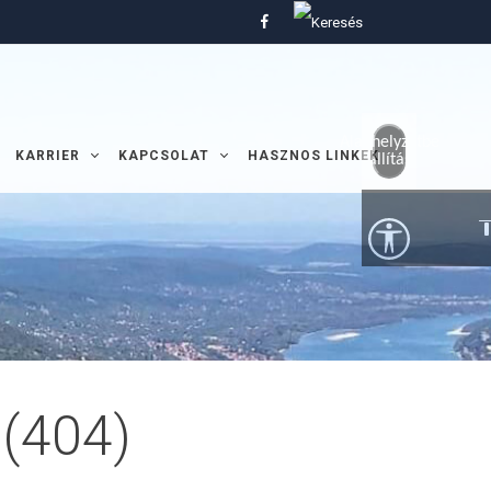
Alaphelyzetbe
KARRIER
KAPCSOLAT
HASZNOS LINKEK
állítás
 (404)