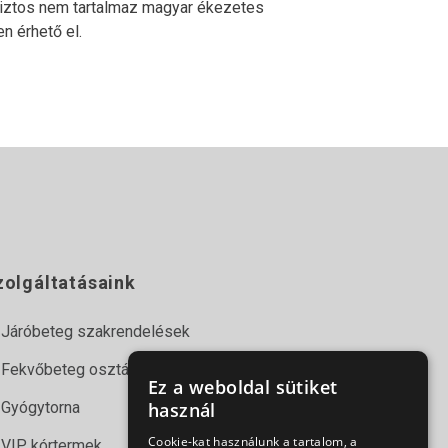
 biztos nem tartalmaz magyar ékezetes
n érhető el.
zolgáltatásaink
Járóbeteg szakrendelések
Fekvőbeteg osztályok
Ez a weboldal sütiket
Gyógytorna
használ
Cookie-kat használunk a tartalom, a
VIP kórtermek