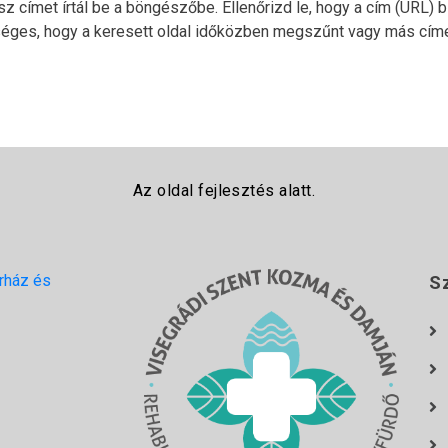
z címet írtál be a böngészőbe. Ellenőrizd le, hogy a cím (URL)
séges, hogy a keresett oldal időközben megszűnt vagy más címe
Az oldal fejlesztés alatt.
rház és
S