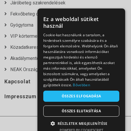
Járóbeteg szakrendelések
Fekvőbeteg osztályok
Ez a weboldal sütiket
Gyógytorna
használ
Cookie-kat használunk a tartalom, a
VIP kórtermek
hirdetések személyre szabására és a
forgalom elemzésére. Webhelyünk Ön általi
Közadatkereső
használatára vonatkozó információkat
megosztjuk hirdetési és elemző
Akadálymentesítési nyilatkozat
partnereinkkel is, akik egyesíthetik azokat
más információkkal, amelyeket Ön
NEAK Országos Várólista Lekérdező
biztosított számukra, vagy amelyeket a
szolgáltatásaik Ön általi használatából
Kapcsolat
gyűjtöttek össze.
Bővebben
Impresszum
ÖSSZES ELFOGADÁSA
ÖSSZES ELUTASÍTÁSA
RÉSZLETEK MEGJELENÍTÉSE
© 2021
POWERED BY COOKIESCRIPT