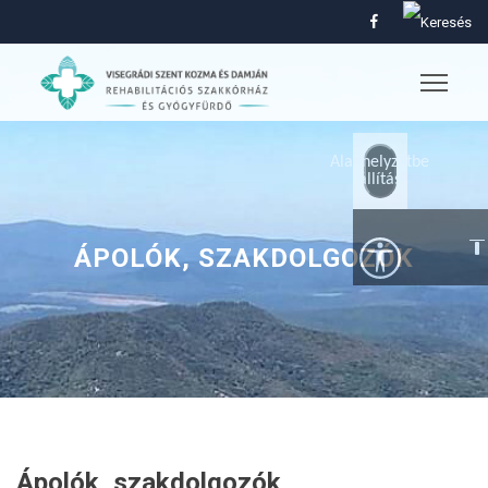
Alaphelyzetbe
állítás
ÁPOLÓK, SZAKDOLGOZÓK
Ápolók, szakdolgozók