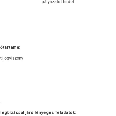
pályázatot hirdet
dőtartama:
ti jogviszony
.
megbízással járó lényeges feladatok: