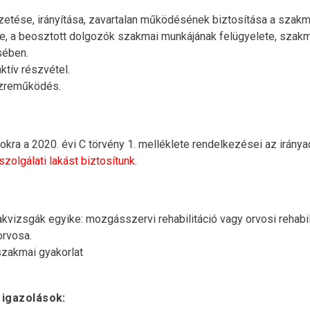
tése, irányítása, zavartalan működésének biztosítása a szakma
a beosztott dolgozók szakmai munkájának felügyelete, szakma
sében.
tív részvétel.
közreműködés.
sokra a 2020. évi C törvény 1. melléklete rendelkezései az iránya
olgálati lakást biztosítunk.
kvizsgák egyike: mozgásszervi rehabilitáció vagy orvosi rehabil
orvosa.
 szakmai gyakorlat
 igazolások: