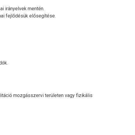
i irányelvek mentén.
i fejlődésük elősegítése.
dók.
itáció mozgásszervi területen vagy fizikális