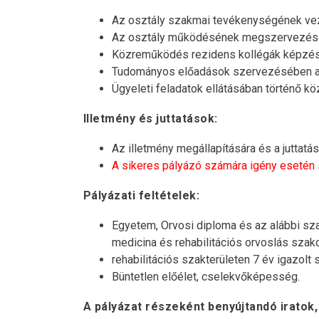
Az osztály szakmai tevékenységének veze
Az osztály működésének megszervezése, 
Közreműködés rezidens kollégák képzé
Tudományos előadások szervezésében ak
Ügyeleti feladatok ellátásában történő 
Illetmény és juttatások:
Az illetmény megállapítására és a juttatá
A sikeres pályázó számára igény esetén sz
Pályázati feltételek:
Egyetem, Orvosi diploma és az alábbi sza
medicina és rehabilitációs orvoslás szak
rehabilitációs szakterületen 7 év igazolt
Büntetlen előélet, cselekvőképesség.
A pályázat részeként benyújtandó iratok,