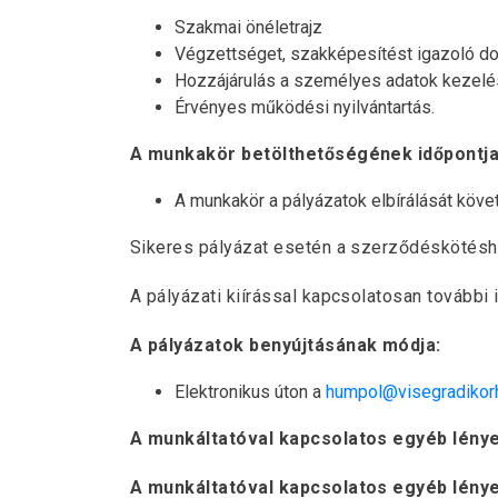
Szakmai önéletrajz
Végzettséget, szakképesítést igazoló 
Hozzájárulás a személyes adatok kezelés
Érvényes működési nyilvántartás.
A munkakör betölthetőségének időpontja
A munkakör a pályázatok elbírálását köve
Sikeres pályázat esetén a szerződéskötésh
A pályázati kiírással kapcsolatosan további 
A pályázatok benyújtásának módja:
Elektronikus úton a
humpol@visegradikor
A munkáltatóval kapcsolatos egyéb lény
A munkáltatóval kapcsolatos egyéb lény