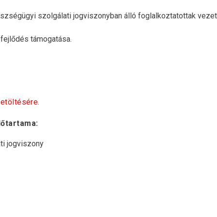
szségügyi szolgálati jogviszonyban álló foglalkoztatottak vezető
 fejlődés támogatása.
etöltésére.
dőtartama:
ti jogviszony