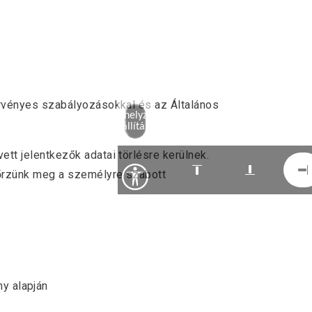
 érvényes szabályozásokkal és az Általános
Alaphelyzetbe
állítás
ett jelentkezők adatai törlésre kerülnek.
e őrzünk meg a személyre szabott
ny alapján