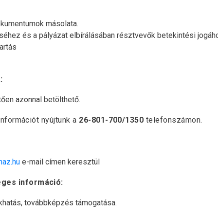
dokumentumok másolata.
éhez és a pályázat elbírálásában résztvevők betekintési jogáh
artás
:
tően azonnal betölthető.
információt nyújtunk a
26-801-700/1350
telefonszámon.
haz.hu
e-mail címen keresztül
eges információ:
akhatás, továbbképzés támogatása.