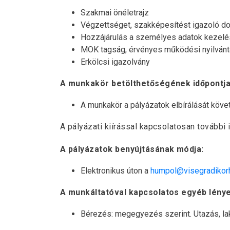
Szakmai önéletrajz
Végzettséget, szakképesítést igazoló 
Hozzájárulás a személyes adatok kezelés
MOK tagság, érvényes működési nyilvánt
Erkölcsi igazolvány
A munkakör betölthetőségének időpontja
A munkakör a pályázatok elbírálását köve
A pályázati kiírással kapcsolatosan további 
A pályázatok benyújtásának módja:
Elektronikus úton a
humpol@visegradikor
A munkáltatóval kapcsolatos egyéb lény
Bérezés: megegyezés szerint. Utazás, l