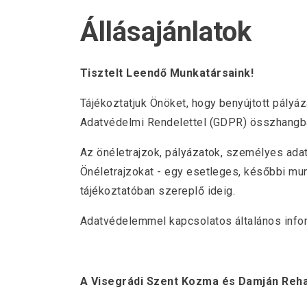
Állásajánlatok
Tisztelt Leendő Munkatársaink!
Tájékoztatjuk Önöket, hogy benyújtott pályá
Adatvédelmi Rendelettel (GDPR) összhangba
Az önéletrajzok, pályázatok, személyes adato
Önéletrajzokat - egy esetleges, későbbi mun
tájékoztatóban szereplő ideig.
Adatvédelemmel kapcsolatos általános inf
A Visegrádi Szent Kozma és Damján Reha