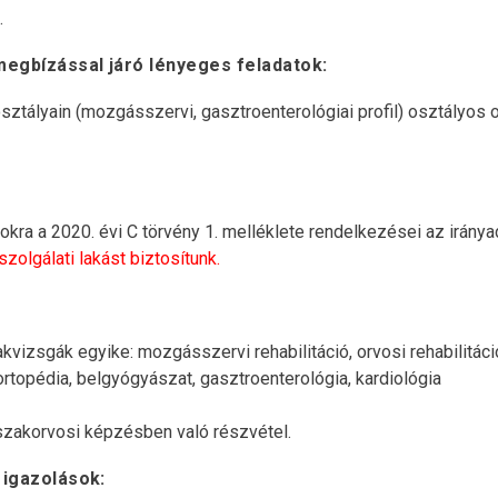
.
megbízással járó lényeges feladatok:
ztályain (mozgásszervi, gasztroenterológiai profil) osztályos o
sokra a 2020. évi C törvény 1. melléklete rendelkezései az iránya
olgálati lakást biztosítunk.
vizsgák egyike: mozgásszervi rehabilitáció, orvosi rehabilitáció
 ortopédia, belgyógyászat, gasztroenterológia, kardiológia
 szakorvosi képzésben való részvétel.
 igazolások: