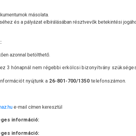
dokumentumok másolata.
éhez és a pályázat elbírálásában résztvevők betekintési jogáh
:
tően azonnal betölthető.
ez 3 hónapnál nem régebbi erkölcsi bizonyítvány szükséges
információt nyújtunk a
26-801-700/1350
telefonszámon.
haz.hu
e-mail címen keresztül
eges információ:
eges információ: