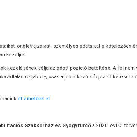
zataikat, önéletrajzaikat, személyes adataikat a kötelezően
n kezeljük.
k kezelésének célja az adott pozíció betöltése. A fel nem v
kavállalás céljából -, csak a jelentkező kifejezett kérésér
ormációk
itt érhetőek el
.
bilitációs Szakkórház és Gyógyfürdő
a 2020. évi C. törvé