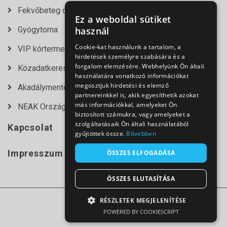
Fekvőbeteg osztályok
Ez a weboldal sütiket
Gyógytorna
használ
Cookie-kat használunk a tartalom, a
VIP kórtermek
hirdetések személyre szabására és a
forgalom elemzésére. Webhelyünk Ön általi
Közadatkereső
használatára vonatkozó információkat
megosztjuk hirdetési és elemző
Akadálymentesítési nyilatkozat
partnereinkkel is, akik egyesíthetik azokat
más információkkal, amelyeket Ön
NEAK Országos Várólista Lekérdező
biztosított számukra, vagy amelyeket a
szolgáltatásaik Ön általi használatából
Kapcsolat
gyűjtöttek össze.
Bővebben
Impresszum
ÖSSZES ELFOGADÁSA
ÖSSZES ELUTASÍTÁSA
RÉSZLETEK MEGJELENÍTÉSE
© 2021
POWERED BY COOKIESCRIPT