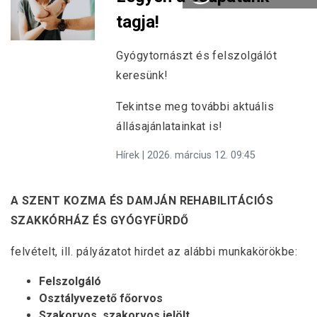
tagja!
Gyógytornászt és felszolgálót
keresünk!
Tekintse meg további aktuális
állásajánlatainkat is!
Hírek | 2026. március 12. 09:45
A SZENT KOZMA ÉS DAMJÁN REHABILITÁCIÓS
SZAKKÓRHÁZ ÉS GYÓGYFÜRDŐ
felvételt, ill. pályázatot hirdet az alábbi munkakörökbe:
Felszolgáló
Osztályvezető főorvos
Szakorvos, szakorvos jelölt