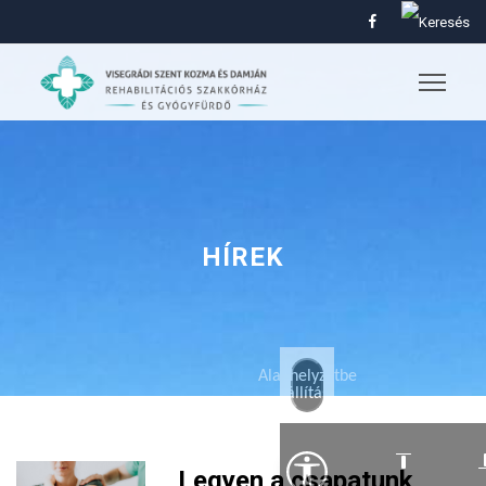
HÍREK
Alaphelyzetbe
állítás
Legyen a csapatunk